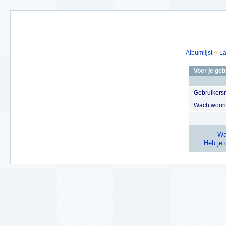
Albumlijst
La
Voer je ge
Gebruiker
Wachtwoor
Wa
Heb je 