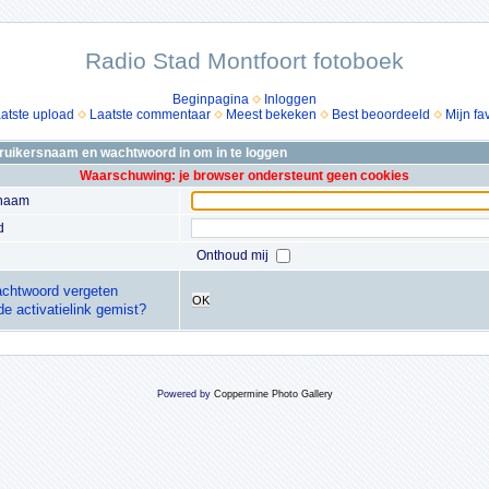
Radio Stad Montfoort fotoboek
Beginpagina
Inloggen
atste upload
Laatste commentaar
Meest bekeken
Best beoordeeld
Mijn fa
bruikersnaam en wachtwoord in om in te loggen
Waarschuwing: je browser ondersteunt geen cookies
snaam
d
Onthoud mij
chtwoord vergeten
OK
de activatielink gemist?
Powered by
Coppermine Photo Gallery