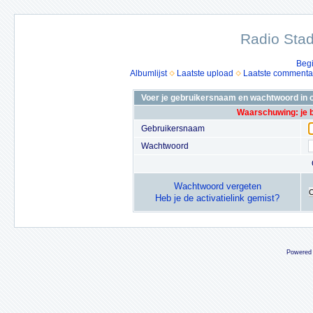
Radio Stad
Beg
Albumlijst
Laatste upload
Laatste commenta
Voer je gebruikersnaam en wachtwoord in o
Waarschuwing: je 
Gebruikersnaam
Wachtwoord
Wachtwoord vergeten
Heb je de activatielink gemist?
Powered