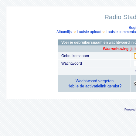
Radio Stad
Beg
Albumlijst
Laatste upload
Laatste commenta
Voer je gebruikersnaam en wachtwoord in o
Waarschuwing: je 
Gebruikersnaam
Wachtwoord
Wachtwoord vergeten
Heb je de activatielink gemist?
Powered