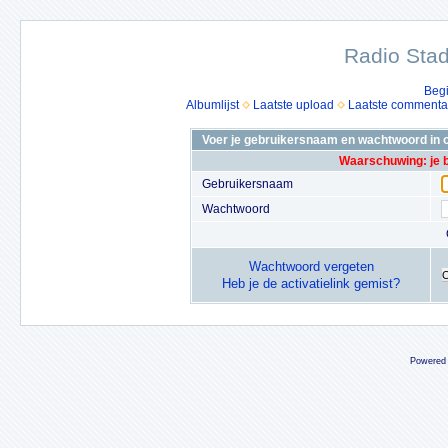
Radio Stad
Beg
Albumlijst
Laatste upload
Laatste commenta
Voer je gebruikersnaam en wachtwoord in o
Waarschuwing: je 
Gebruikersnaam
Wachtwoord
Wachtwoord vergeten
Heb je de activatielink gemist?
Powered