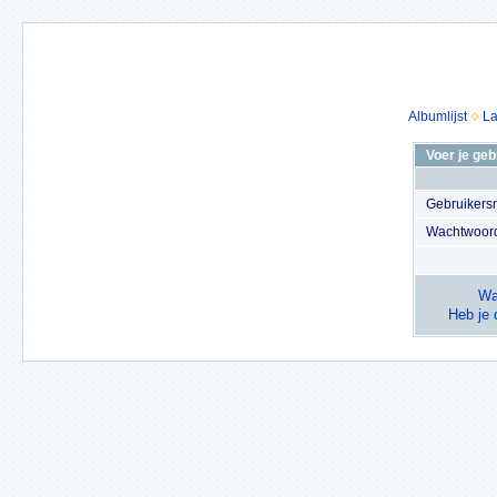
Albumlijst
La
Voer je ge
Gebruiker
Wachtwoor
Wa
Heb je 