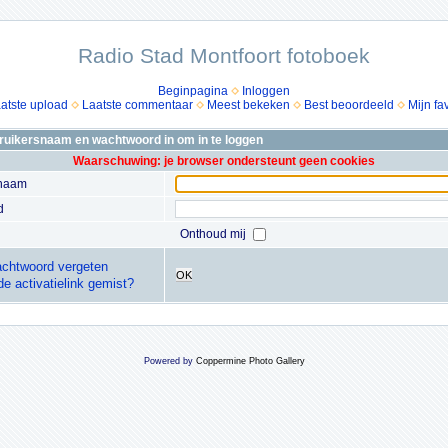
Radio Stad Montfoort fotoboek
Beginpagina
Inloggen
atste upload
Laatste commentaar
Meest bekeken
Best beoordeeld
Mijn fa
bruikersnaam en wachtwoord in om in te loggen
Waarschuwing: je browser ondersteunt geen cookies
snaam
d
Onthoud mij
chtwoord vergeten
OK
de activatielink gemist?
Powered by
Coppermine Photo Gallery