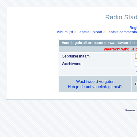
Radio Stad
Beg
Albumlijst
Laatste upload
Laatste commenta
Voer je gebruikersnaam en wachtwoord in o
Waarschuwing: je 
Gebruikersnaam
Wachtwoord
Wachtwoord vergeten
Heb je de activatielink gemist?
Powered