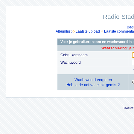
Radio Stad
Beg
Albumlijst
Laatste upload
Laatste commenta
Voer je gebruikersnaam en wachtwoord in o
Waarschuwing: je 
Gebruikersnaam
Wachtwoord
Wachtwoord vergeten
Heb je de activatielink gemist?
Powered