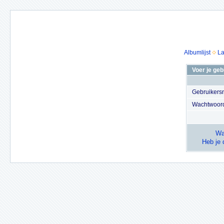
Albumlijst
La
Voer je ge
Gebruiker
Wachtwoor
Wa
Heb je 