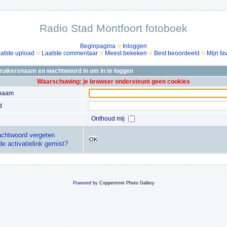
Radio Stad Montfoort fotoboek
Beginpagina
Inloggen
atste upload
Laatste commentaar
Meest bekeken
Best beoordeeld
Mijn fa
bruikersnaam en wachtwoord in om in te loggen
Waarschuwing: je browser ondersteunt geen cookies
snaam
d
Onthoud mij
chtwoord vergeten
OK
de activatielink gemist?
Powered by
Coppermine Photo Gallery