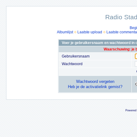
Radio Stad
Beg
Albumlijst
Laatste upload
Laatste commenta
Voer je gebruikersnaam en wachtwoord in o
Waarschuwing: je 
Gebruikersnaam
Wachtwoord
Wachtwoord vergeten
Heb je de activatielink gemist?
Powered