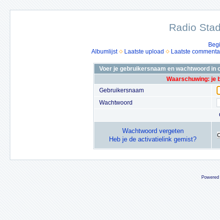
Radio Stad
Beg
Albumlijst
Laatste upload
Laatste commenta
Voer je gebruikersnaam en wachtwoord in o
Waarschuwing: je 
Gebruikersnaam
Wachtwoord
Wachtwoord vergeten
Heb je de activatielink gemist?
Powered