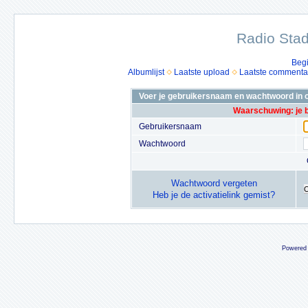
Radio Stad
Beg
Albumlijst
Laatste upload
Laatste commenta
Voer je gebruikersnaam en wachtwoord in o
Waarschuwing: je 
Gebruikersnaam
Wachtwoord
Wachtwoord vergeten
Heb je de activatielink gemist?
Powered