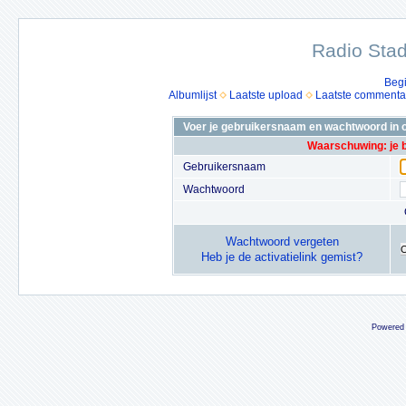
Radio Stad
Beg
Albumlijst
Laatste upload
Laatste commenta
Voer je gebruikersnaam en wachtwoord in o
Waarschuwing: je 
Gebruikersnaam
Wachtwoord
Wachtwoord vergeten
Heb je de activatielink gemist?
Powered