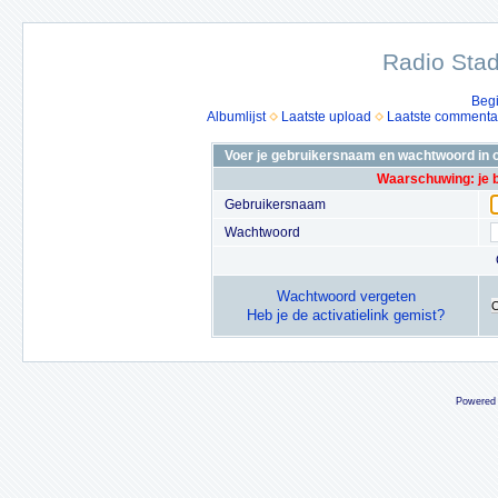
Radio Stad
Beg
Albumlijst
Laatste upload
Laatste commenta
Voer je gebruikersnaam en wachtwoord in o
Waarschuwing: je 
Gebruikersnaam
Wachtwoord
Wachtwoord vergeten
Heb je de activatielink gemist?
Powered