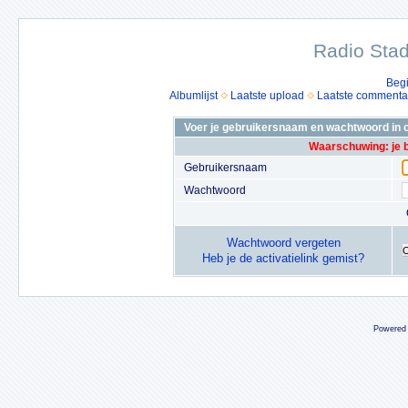
Radio Stad
Beg
Albumlijst
Laatste upload
Laatste commenta
Voer je gebruikersnaam en wachtwoord in o
Waarschuwing: je 
Gebruikersnaam
Wachtwoord
Wachtwoord vergeten
Heb je de activatielink gemist?
Powered