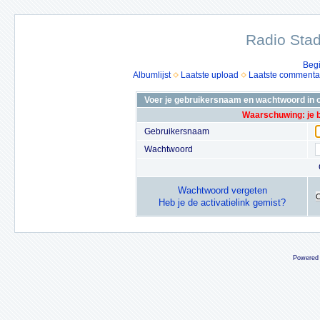
Radio Stad
Beg
Albumlijst
Laatste upload
Laatste commenta
Voer je gebruikersnaam en wachtwoord in o
Waarschuwing: je 
Gebruikersnaam
Wachtwoord
Wachtwoord vergeten
Heb je de activatielink gemist?
Powered