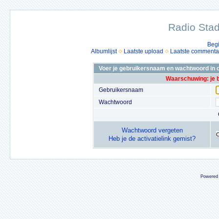
Radio Stad
Beg
Albumlijst
Laatste upload
Laatste commenta
Voer je gebruikersnaam en wachtwoord in o
Waarschuwing: je 
Gebruikersnaam
Wachtwoord
Wachtwoord vergeten
Heb je de activatielink gemist?
Powered