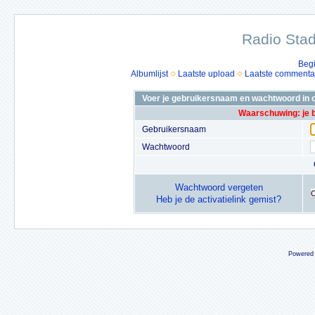
Radio Stad
Beg
Albumlijst
Laatste upload
Laatste commenta
Voer je gebruikersnaam en wachtwoord in o
Waarschuwing: je 
Gebruikersnaam
Wachtwoord
Wachtwoord vergeten
Heb je de activatielink gemist?
Powered