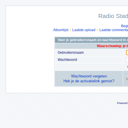
Radio Stad
Beg
Albumlijst
Laatste upload
Laatste commenta
Voer je gebruikersnaam en wachtwoord in o
Waarschuwing: je 
Gebruikersnaam
Wachtwoord
Wachtwoord vergeten
Heb je de activatielink gemist?
Powered