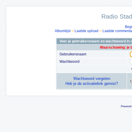
Radio Stad
Beg
Albumlijst
Laatste upload
Laatste commenta
Voer je gebruikersnaam en wachtwoord in o
Waarschuwing: je 
Gebruikersnaam
Wachtwoord
Wachtwoord vergeten
Heb je de activatielink gemist?
Powered