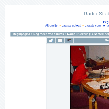
Radio Stad
Beg
Albumlijst
Laatste upload
Laatste commenta
Beginpagina
>
Nog meer foto albums
>
Radio Truckrun (14 september
Be