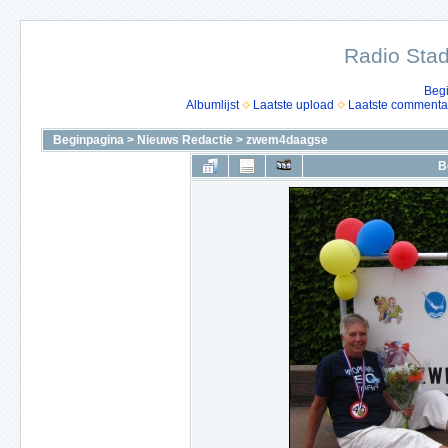
Radio Stad
Beg
Albumlijst
Laatste upload
Laatste commenta
Beginpagina
>
Nieuws Redactie
>
zwem4daagse
B