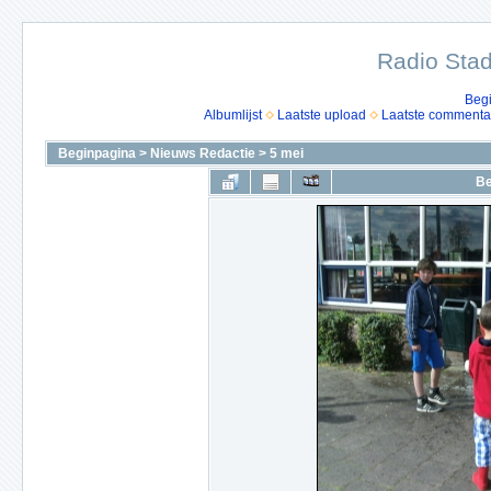
Radio Stad
Beg
Albumlijst
Laatste upload
Laatste commenta
Beginpagina
>
Nieuws Redactie
>
5 mei
Be