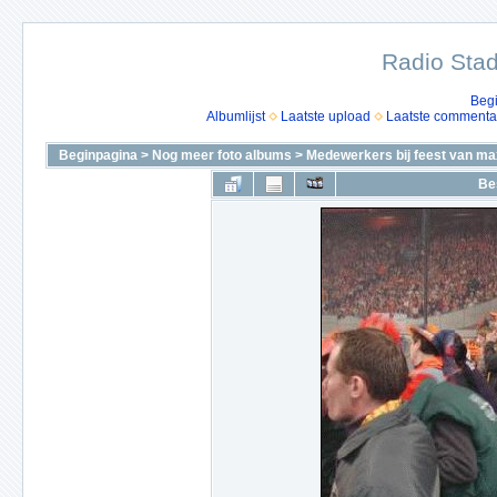
Radio Stad
Beg
Albumlijst
Laatste upload
Laatste commenta
Beginpagina
>
Nog meer foto albums
>
Medewerkers bij feest van ma
Be