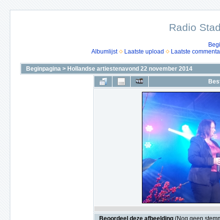
Radio Stad
Beg
Albumlijst
Laatste upload
Laatste commenta
Beginpagina
>
Hollandse artiestenavond 22 november 2014
Bes
Beoordeel deze afbeelding
(Nog geen stem