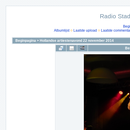
Radio Stad
Beg
Albumlijst
Laatste upload
Laatste commenta
Beginpagina
>
Hollandse artiestenavond 22 november 2014
Be