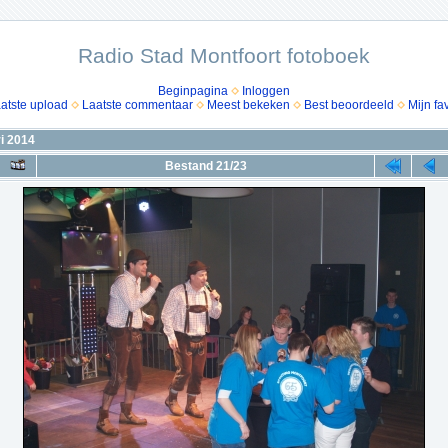
Radio Stad Montfoort fotoboek
Beginpagina
Inloggen
atste upload
Laatste commentaar
Meest bekeken
Best beoordeeld
Mijn fa
i 2014
Bestand 21/23