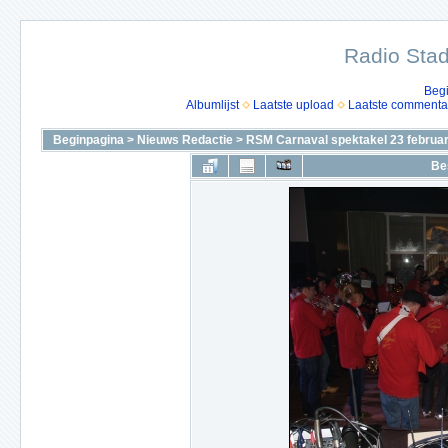
Radio Stad
Beg
Albumlijst
Laatste upload
Laatste commenta
Beginpagina
>
Nieuws Redactie
>
RSM Carnaval spektakel 23 februar
Be