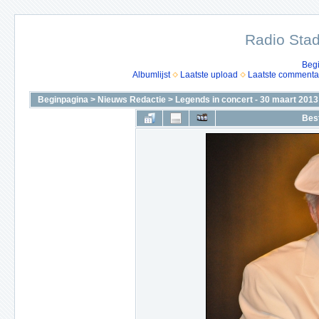
Radio Stad
Beg
Albumlijst
Laatste upload
Laatste commenta
Beginpagina
>
Nieuws Redactie
>
Legends in concert - 30 maart 2013
Bes