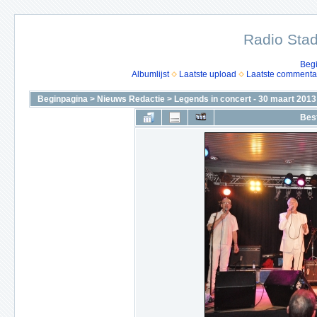
Radio Stad
Beg
Albumlijst
Laatste upload
Laatste commenta
Beginpagina
>
Nieuws Redactie
>
Legends in concert - 30 maart 2013
Bes