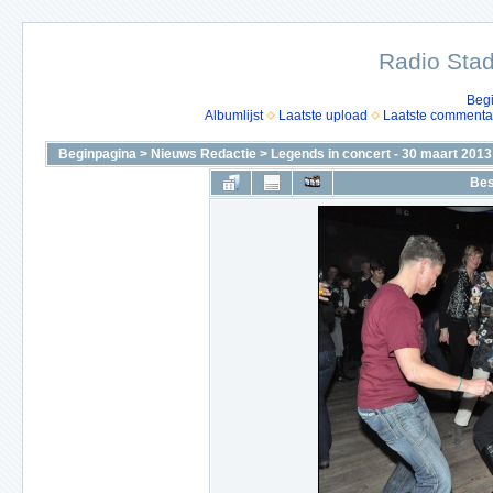
Radio Stad
Beg
Albumlijst
Laatste upload
Laatste commenta
Beginpagina
>
Nieuws Redactie
>
Legends in concert - 30 maart 2013
Bes