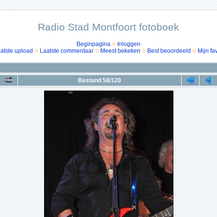
Radio Stad Montfoort fotoboek
Beginpagina
Inloggen
atste upload
Laatste commentaar
Meest bekeken
Best beoordeeld
Mijn fa
Bestand 58/120