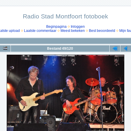
Radio Stad Montfoort fotoboek
Beginpagina
Inloggen
atste upload
Laatste commentaar
Meest bekeken
Best beoordeeld
Mijn fa
Bestand 49/120