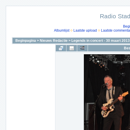
Radio Stad
Beg
Albumlijst
Laatste upload
Laatste commenta
Beginpagina
>
Nieuws Redactie
>
Legends in concert - 30 maart 2013
Bes