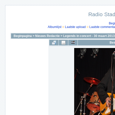
Radio Stad
Beg
Albumlijst
Laatste upload
Laatste commenta
Beginpagina
>
Nieuws Redactie
>
Legends in concert - 30 maart 2013
Bes