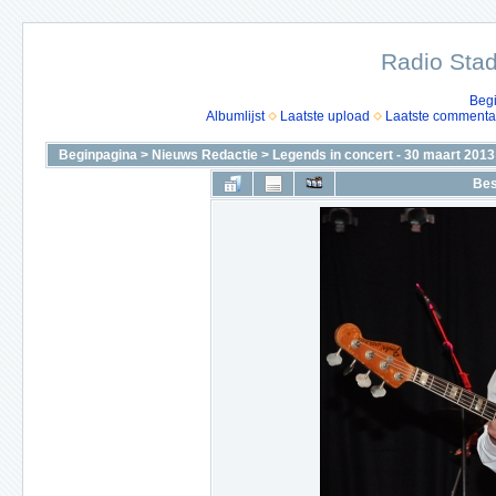
Radio Stad
Beg
Albumlijst
Laatste upload
Laatste commenta
Beginpagina
>
Nieuws Redactie
>
Legends in concert - 30 maart 2013
Bes