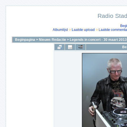
Radio Stad
Beg
Albumlijst
Laatste upload
Laatste commenta
Beginpagina
>
Nieuws Redactie
>
Legends in concert - 30 maart 2013
Be