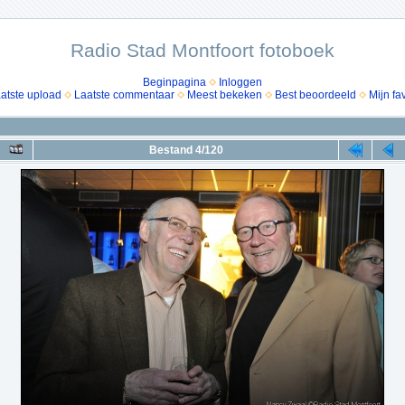
Radio Stad Montfoort fotoboek
Beginpagina
Inloggen
atste upload
Laatste commentaar
Meest bekeken
Best beoordeeld
Mijn fa
Bestand 4/120