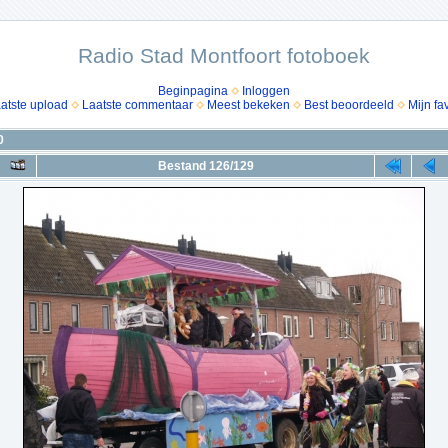
Radio Stad Montfoort fotoboek
Beginpagina
Inloggen
atste upload
Laatste commentaar
Meest bekeken
Best beoordeeld
Mijn fa
0
Bestand 126/129