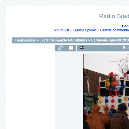
Radio Stad
Beg
Albumlijst
Laatste upload
Laatste commenta
Beginpagina
>
Laatst gemaakte foto albums
>
Carnavals optocht 201
Bes