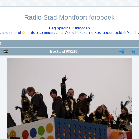
Radio Stad Montfoort fotoboek
Beginpagina
Inloggen
atste upload
Laatste commentaar
Meest bekeken
Best beoordeeld
Mijn fa
0
Bestand 68/129