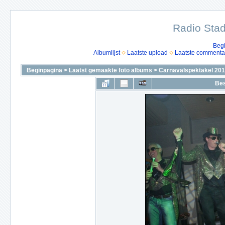
Radio Stad
Beg
Albumlijst
Laatste upload
Laatste commenta
Beginpagina
>
Laatst gemaakte foto albums
>
Carnavalspektakel 2010
Bes