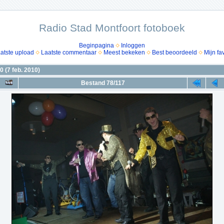
Radio Stad Montfoort fotoboek
Beginpagina
Inloggen
atste upload
Laatste commentaar
Meest bekeken
Best beoordeeld
Mijn fa
 (7 feb. 2010)
Bestand 78/117