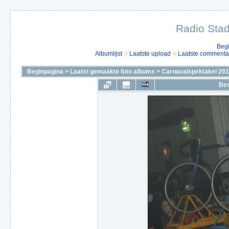
Radio Stad
Beg
Albumlijst
Laatste upload
Laatste commenta
Beginpagina
>
Laatst gemaakte foto albums
>
Carnavalspektakel 2010
Bes