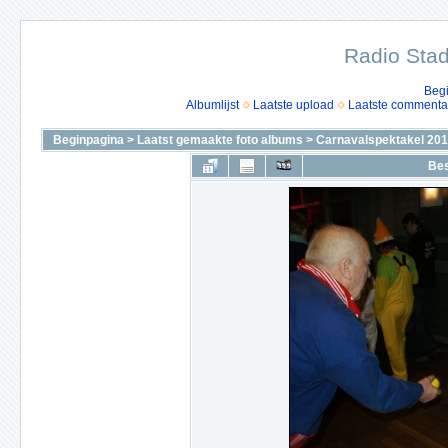
Radio Stad
Beg
Albumlijst
Laatste upload
Laatste commenta
Beginpagina
>
Laatst gemaakte foto albums
>
Carnavalspektakel 2010
Bes