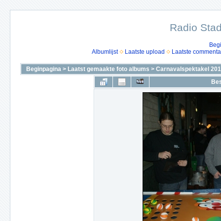
Radio Stad
Beg
Albumlijst
Laatste upload
Laatste commenta
Beginpagina
>
Laatst gemaakte foto albums
>
Carnavalspektakel 2010
Bes