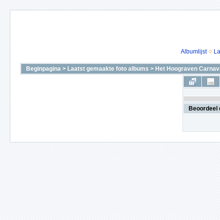
Albumlijst
La
Beginpagina
>
Laatst gemaakte foto albums
>
Het Hoograven Carnava
Beoordeel 