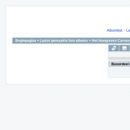
Albumlijst
La
Beginpagina
>
Laatst gemaakte foto albums
>
Het Hoograven Carnava
Beoordeel 