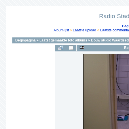
Radio Stad
Beg
Albumlijst
Laatste upload
Laatste commenta
Beginpagina
>
Laatst gemaakte foto albums
>
Bouw studio Waardsedi
Be