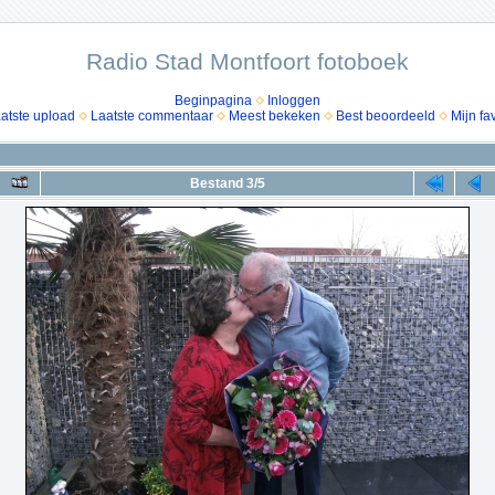
Radio Stad Montfoort fotoboek
Beginpagina
Inloggen
atste upload
Laatste commentaar
Meest bekeken
Best beoordeeld
Mijn fa
Bestand 3/5