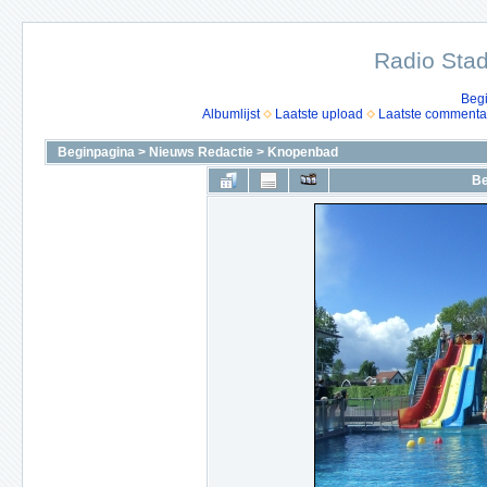
Radio Stad
Beg
Albumlijst
Laatste upload
Laatste commenta
Beginpagina
>
Nieuws Redactie
>
Knopenbad
Be